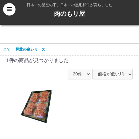
日本一の星空の下、日本一の黒毛和牛が育ちました
肉のもり屋
全て
|
輝北の森シリーズ
1件
の商品が見つかりました