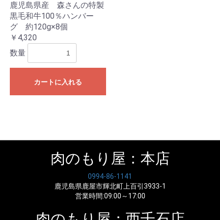
鹿児島県産 森さんの特製
黒毛和牛100％ハンバー
グ 約120g×8個
￥4,320
数量
カートに入れる
肉のもり屋：本店
お買い物を続ける
カートへ進む
0994-86-1141
鹿児島県鹿屋市輝北町上百引3933-1
営業時間:09:00～17:00
肉のもり屋：西千石店