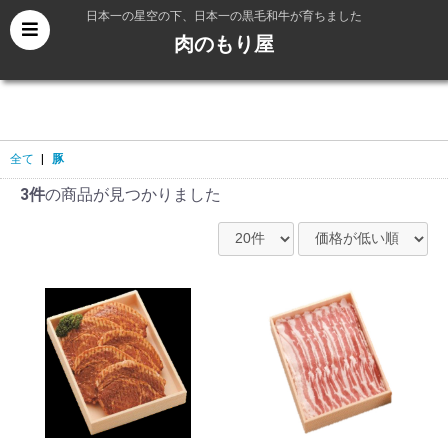
日本一の星空の下、日本一の黒毛和牛が育ちました
肉のもり屋
全て
|
豚
3件
の商品が見つかりました